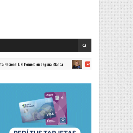
l Del Pomelo en Laguna Blanca
Recursos Humanos y el Pol
ACTUALIDAD