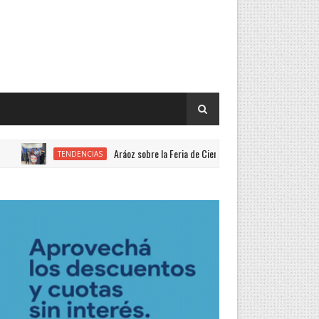
Aráoz sobre la Feria de Ciencias: “Año a año mejora la calidad y pert
TENDENCIAS