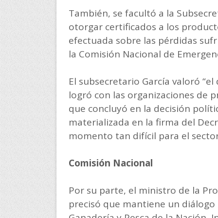
También, se facultó a la Subsecr
otorgar certificados a los produc
efectuada sobre las pérdidas suf
la Comisión Nacional de Emergenc
El subsecretario García valoró “e
logró con las organizaciones de p
que concluyó en la decisión polít
materializada en la firma del De
momento tan difícil para el sector
Comisión Nacional
Por su parte, el ministro de la P
precisó que mantiene un diálogo 
Ganadería y Pesca de la Nación, In