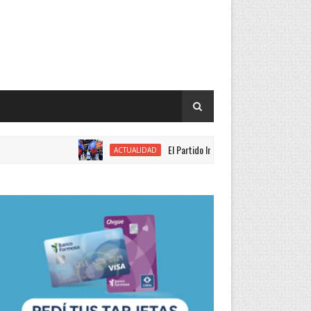
El Partido Intransigente se movilizó en rechazo a
ACTUALIDAD