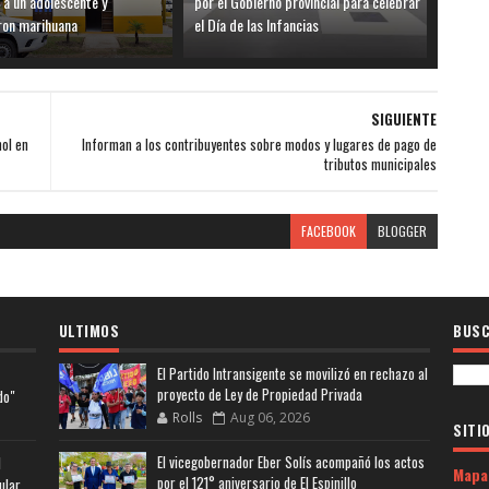
 a un adolescente y
por el Gobierno provincial para celebrar
ron marihuana
el Día de las Infancias
SIGUIENTE
ol en
Informan a los contribuyentes sobre modos y lugares de pago de
tributos municipales
FACEBOOK
BLOGGER
ULTIMOS
BUSC
El Partido Intransigente se movilizó en rechazo al
proyecto de Ley de Propiedad Privada
do"
Rolls
Aug 06, 2026
SITI
El vicegobernador Eber Solís acompañó los actos
l
Mapa
por el 121° aniversario de El Espinillo
ular