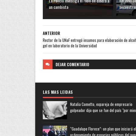
La Policía investiga el robo de dinero a
Retuvieron
un cambista
secuestra
ANTERIOR
Rector de la UNaF entregó insumos para elaboración de alcoh
gel en laboratorio de la Universidad
DEJAR
COMENTARIO
LAS MAS LEIDAS
Natalia Cometto, expareja de empresario
golpeador dijo que se fue del país "por mie
“Guadalupe Florece”: un plan que iniciará e
ordenamiento de espacios públicos del pop