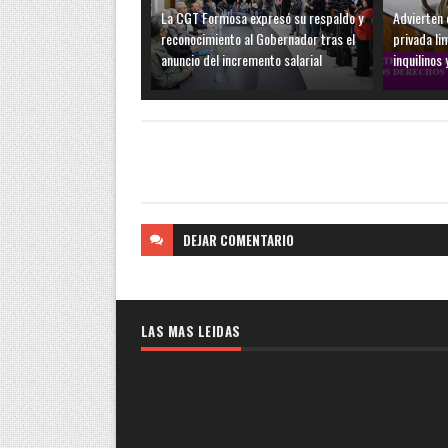
La CGT Formosa expresó su respaldo y
Advierten q
reconocimiento al Gobernador tras el
privada li
anuncio del incremento salarial
inquilinos 
DEJAR
COMENTARIO
LAS MAS LEIDAS