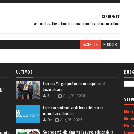
SIGUIENTE
Las Lomitas: Desarticularon una maniobra de narcotráfico
FACEBOOK
BLOGGER
ULTIMOS
BUSC
Lourdes Vargas juró como concejal por el
Justicialismo
do"
Rolls
Aug 05, 2026
SITI
Formosa reafirmó su defensa del marco
Mapa
normativo ambiental
Muni
Fm
Aug 05, 2026
Porta
Univ
Se presentó oficialmente la nueva edición de la
 marcha