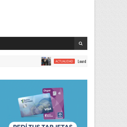
Lourdes Vargas juró como concejal por el Ju
ACTUALIDAD