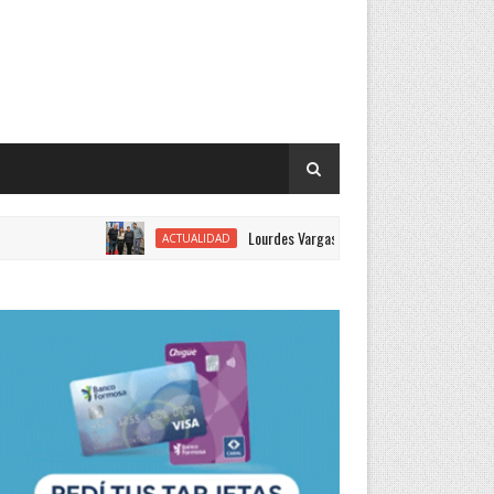
Lourdes Vargas juró como concejal por el Justiciali
ACTUALIDAD