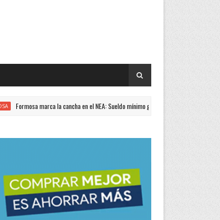
mosa marca la cancha en el NEA: Sueldo mínimo garantizado de $1.200.000 y sin end