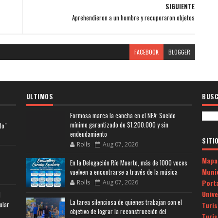
SIGUIENTE
Aprehendieron a un hombre y recuperaron objetos
FACEBOOK
BLOGGER
ULTIMOS
BUSC
Formosa marca la cancha en el NEA: Sueldo
mínimo garantizado de $1.200.000 y sin
do"
endeudamiento
SITI
Rolls
Aug 07, 2026
Mapa
En la Delegación Río Muerto, más de 1000 voces
Muni
vuelven a encontrarse a través de la música
Porta
Rolls
Aug 07, 2026
Univ
l
La tarea silenciosa de quienes trabajan con el
ular
Turi
objetivo de lograr la reconstrucción del
Turi