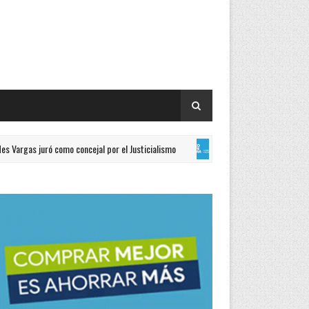
 juró como concejal por el Justicialismo
Formosa reafirm
GENERALES