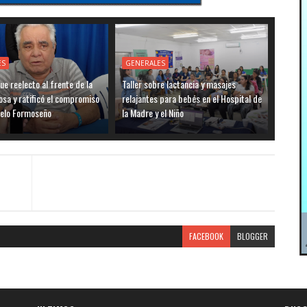
ES
GENERALES
ue reelecto al frente de la
Taller sobre lactancia y masajes
sa y ratificó el compromiso
relajantes para bebés en el Hospital de
delo Formoseño
la Madre y el Niño
FACEBOOK
BLOGGER