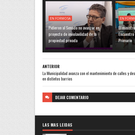
EN FORMOSA
EN FORM
Pidieron al Senado no avanzar en
El ministr
proyecto de inviolavilidad de la
Encuentro 
propiedad privada
Primario
ANTERIOR
La Municipalidad avanza con el mantenimiento de calles y de
en distintos barrios
DEJAR
COMENTARIO
LAS MAS LEIDAS