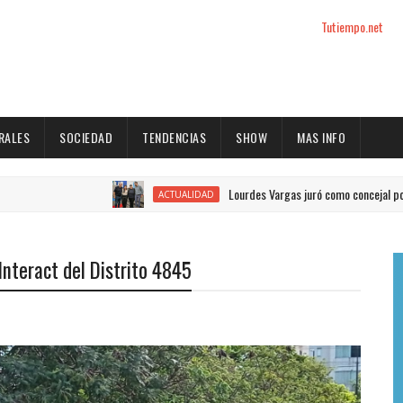
Tutiempo.net
RALES
SOCIEDAD
TENDENCIAS
SHOW
MAS INFO
Lourdes Vargas juró como concejal por el Justicialis
ACTUALIDAD
nteract del Distrito 4845