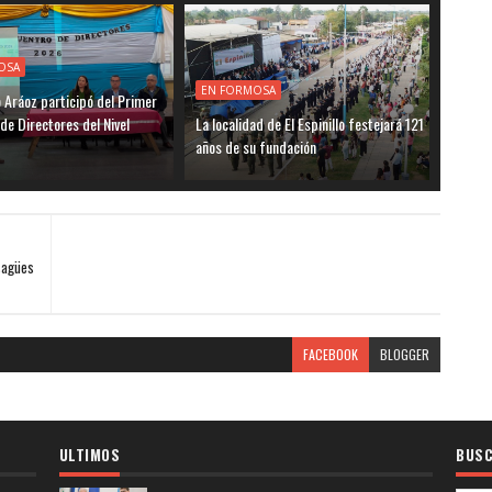
OSA
EN FORMOSA
o Aráoz participó del Primer
de Directores del Nivel
La localidad de El Espinillo festejará 121
años de su fundación
sagües
FACEBOOK
BLOGGER
ULTIMOS
BUSC