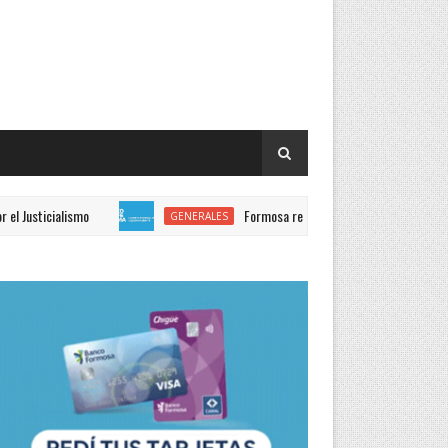
mo
Formosa reafirmó su defensa del marco normativo amb
GENERALES