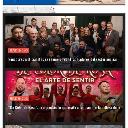
TENDENCIAS
Senadores justicialistas se reunieron con trabajadores del sector nuclear
TENDENCIAS
“De Color de Rosa”: un espectáculo que invita a redescubrir la belleza de la
vida