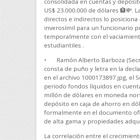
consolidada en cuentas y depósit
US$ 23.000.000 de dólares 🏦💸. L
directos e indirectos lo posiciona
inverosímil para un funcionario p
temporalmente con el vaciamiento
estudiantiles .
•
Ramón Alberto Barboza (Secr
consta de puño y letra en la decla
en el archivo 1000173897.jpg, el S
periodo fondos líquidos en cuen
millón de dólares en moneda nort
depósito en caja de ahorro en dól
formalmente en el documento ofic
de alta gama y propiedades adqu
La correlación entre el crecimien