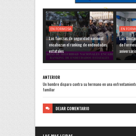
EN FORMOSA
EN FORM
Las fuerzas de seguridad nacional
Las Unidad
encabezan el ranking de endeudados
de Formos
estatales
aniversari
ANTERIOR
Un hombre disparo contra su hermano en una enfrentamient
familiar
DEJAR
COMENTARIO
LAS MAS LEIDAS