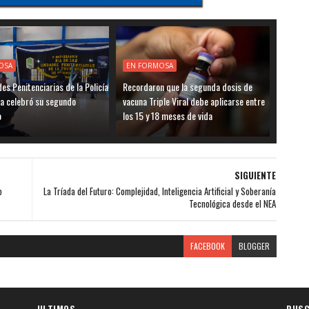
OSA
EN FORMOSA
es Penitenciarias de la Policía
Recordaron que la segunda dosis de
a celebró su segundo
vacuna Triple Viral debe aplicarse entre
o
los 15 y 18 meses de vida
SIGUIENTE
o
La Tríada del Futuro: Complejidad, Inteligencia Artificial y Soberanía
Tecnológica desde el NEA
FACEBOOK
BLOGGER
ULTIMOS
BUSC