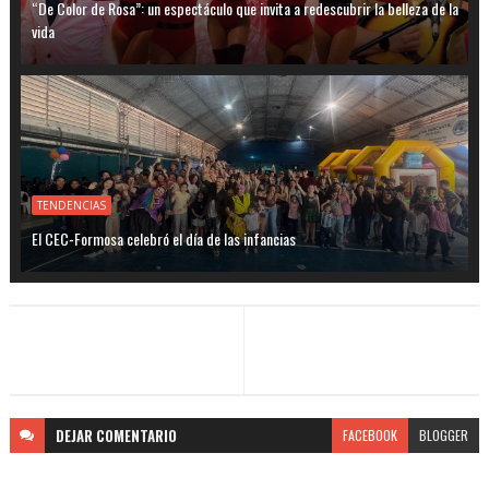
“De Color de Rosa”: un espectáculo que invita a redescubrir la belleza de la
vida
TENDENCIAS
El CEC-Formosa celebró el día de las infancias
DEJAR
COMENTARIO
FACEBOOK
BLOGGER