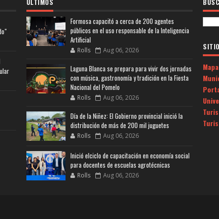
ULTIMOS
BUSC
Formosa capacitó a cerca de 200 agentes
públicos en el uso responsable de la Inteligencia
do"
Artificial
SITI
Rolls
Aug 06, 2026
l
Mapa
Laguna Blanca se prepara para vivir dos jornadas
ular
Muni
con música, gastronomía y tradición en la Fiesta
Nacional del Pomelo
Porta
Rolls
Aug 06, 2026
Univ
Turi
Día de la Niñez: El Gobierno provincial inició la
Turi
distribución de más de 200 mil juguetes
Rolls
Aug 06, 2026
Inició elciclo de capacitación en economía social
para docentes de escuelas agrotécnicas
Rolls
Aug 06, 2026