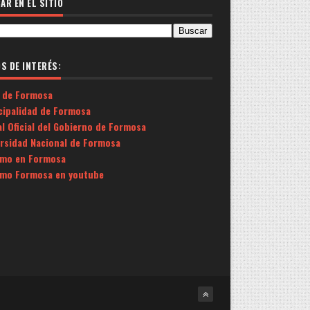
AR EN EL SITIO
OS DE INTERÉS:
 de Formosa
cipalidad de Formosa
l Oficial del Gobierno de Formosa
ersidad Nacional de Formosa
smo en Formosa
smo Formosa en youtube