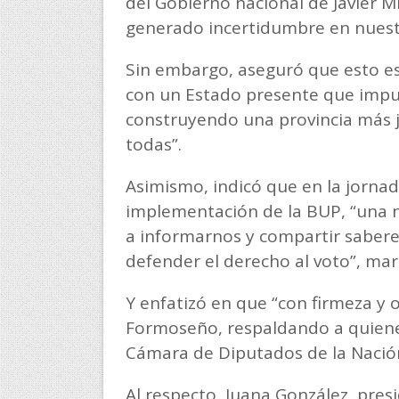
del Gobierno nacional de Javier M
generado incertidumbre en nuestr
Sin embargo, aseguró que esto es
con un Estado presente que impuls
construyendo una provincia más 
todas”.
Asimismo, indicó que en la jornad
implementación de la BUP, “una n
a informarnos y compartir sabere
defender el derecho al voto”, ma
Y enfatizó en que “con firmeza y
Formoseño, respaldando a quienes
Cámara de Diputados de la Nación:
Al respecto, Juana González, pre