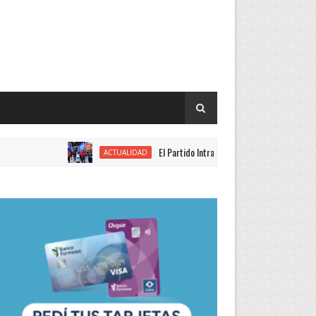
El Partido Intransigente se movilizó en rechazo al proyec
ACTUALIDAD