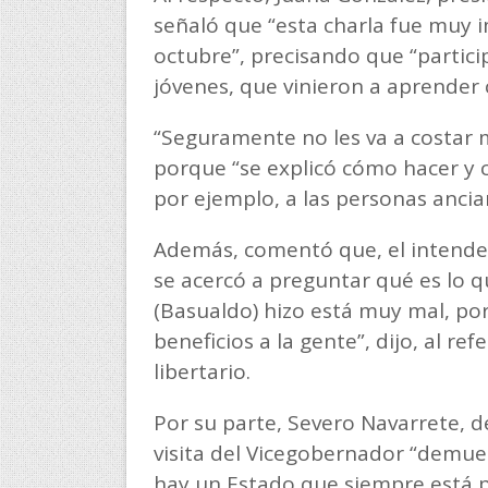
señaló que “esta charla fue muy i
octubre”, precisando que “partic
jóvenes, que vinieron a aprender 
“Seguramente no les va a costar m
porque “se explicó cómo hacer y
por ejemplo, a las personas ancia
Además, comentó que, el intenden
se acercó a preguntar qué es lo q
(Basualdo) hizo está muy mal, po
beneficios a la gente”, dijo, al re
libertario.
Por su parte, Severo Navarrete, 
visita del Vicegobernador “demue
hay un Estado que siempre está p