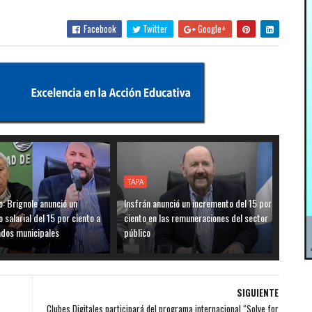
Facebook
Twitter
Google+
TAPA
o: Brignole anunció un
Insfrán anunció un incremento del 15 por
 salarial del 15 por ciento a
ciento en las remuneraciones del sector
ados municipales
público
SIGUIENTE
Clubes Digitales participará del programa internacional “Solve for