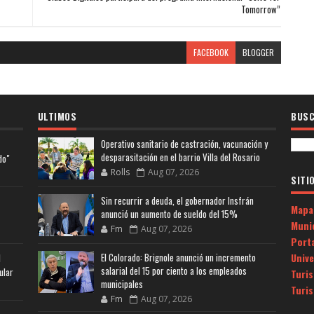
Tomorrow”
FACEBOOK
BLOGGER
ULTIMOS
BUSC
Operativo sanitario de castración, vacunación y
desparasitación en el barrio Villa del Rosario
do"
Rolls
Aug 07, 2026
SITI
Sin recurrir a deuda, el gobernador Insfrán
Mapa
anunció un aumento de sueldo del 15%
Muni
Fm
Aug 07, 2026
Porta
Univ
El Colorado: Brignole anunció un incremento
l
salarial del 15 por ciento a los empleados
ular
Turi
municipales
Turi
Fm
Aug 07, 2026