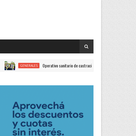
Operativo sanitario de castración, vacunación y desparasitación en el 
GENERALES