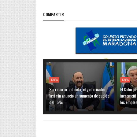
COMPARTIR
TAPA
TAPA
Sin recurrir a deuda, el gobernador
El Colorad
Insfrán anunció un aumento de sueldo
incremento
del 15%
los emple