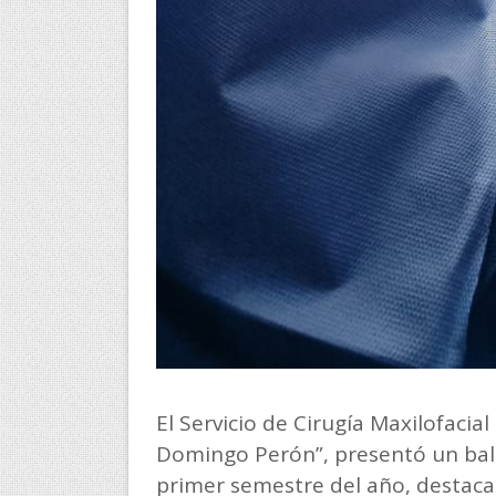
El Servicio de Cirugía Maxilofacia
Domingo Perón”, presentó un bal
primer semestre del año, destaca