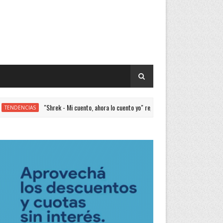
"Shrek - Mi cuento, ahora lo cuento yo" regresa con sus últimas funciones tras el éx