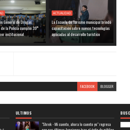
AD
ACTUALIDAD
ón General de Drogas
La Escuela de Turismo municipal brindó
 de la Policía cumplió 39°
capacitación sobre nuevas tecnologías
bor institucional
aplicadas al desarrollo turístico
FACEBOOK
BLOGGER
ULTIMOS
BUSC
"Shrek - Mi cuento, ahora lo cuento yo" regresa
con sus últimas funciones tras el éxito de público