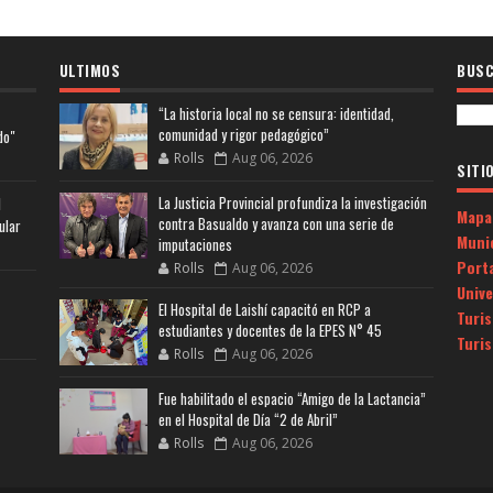
ULTIMOS
BUSC
“La historia local no se censura: identidad,
comunidad y rigor pedagógico”
do"
Rolls
Aug 06, 2026
SITI
La Justicia Provincial profundiza la investigación
l
Mapa
contra Basualdo y avanza con una serie de
ular
Muni
imputaciones
Porta
Rolls
Aug 06, 2026
Univ
El Hospital de Laishí capacitó en RCP a
Turi
estudiantes y docentes de la EPES N° 45
Turi
Rolls
Aug 06, 2026
Fue habilitado el espacio “Amigo de la Lactancia”
en el Hospital de Día “2 de Abril”
Rolls
Aug 06, 2026