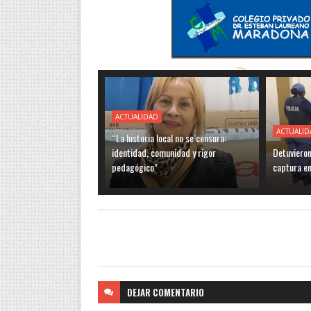
ACTUALIDAD
ACTUALID
“La historia local no se censura:
identidad, comunidad y rigor
Detuviero
pedagógico”
captura en
DEJAR
COMENTARIO