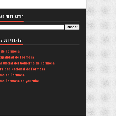
AR EN EL SITIO
OS DE INTERÉS:
 de Formosa
cipalidad de Formosa
l Oficial del Gobierno de Formosa
ersidad Nacional de Formosa
smo en Formosa
smo Formosa en youtube