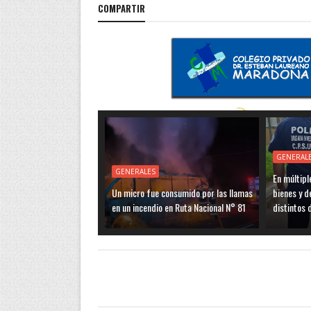
COMPARTIR
GENERAL
GENERALES
En múltipl
Un micro fue consumido por las llamas
bienes y d
en un incendio en Ruta Nacional N° 81
distintos 