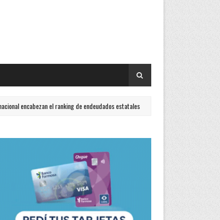
ezan el ranking de endeudados estatales
Un hombre falle
ACTUALIDAD