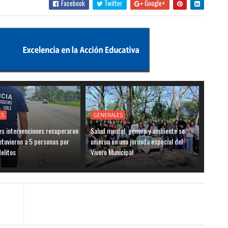
Facebook
Twitter
Google+
ES
GENERALES
es intervenciones recuperaron
Salud mental, género y ambiente se
etuvieron a 5 personas por
unieron en una jornada especial del
delitos
Vivero Municipal