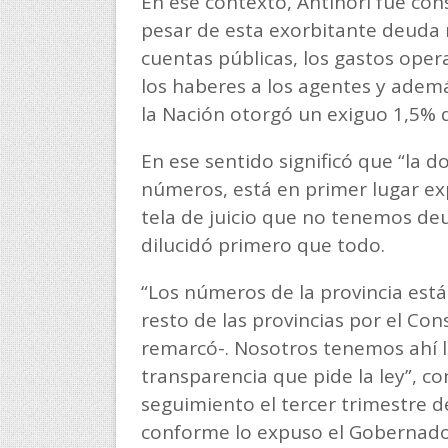
En ese contexto, Antinori fue con
pesar de esta exorbitante deuda 
cuentas públicas, los gastos oper
los haberes a los agentes y adem
la Nación otorgó un exiguo 1,5% 
En ese sentido significó que “la d
números, está en primer lugar e
tela de juicio que no tenemos deu
dilucidó primero que todo.
“Los números de la provincia es
resto de las provincias por el Con
remarcó-. Nosotros tenemos ahí l
transparencia que pide la ley”, 
seguimiento el tercer trimestre d
conforme lo expuso el Gobernador