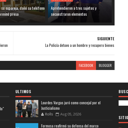
su expareja, dañó su teléfono
Aprehendieron a tres sujetos y
terminó preso
secuestraron elementos
SIGUIENTE
vieron
La Policía detuvo a un hombre y recupero bienes
FACEBOOK
BLOGGER
ULTIMOS
BUSC
Lourdes Vargas juró como concejal por el
Justicialismo
do"
Rolls
Aug 05, 2026
SITI
Formosa reafirmó su defensa del marco