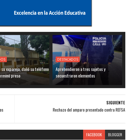
DOS
DESTACADOS
su expareja, dañó su teléfono
Aprehendieron a tres sujetos y
terminó preso
secuestraron elementos
SIGUIENTE
nos
Rechazo del amparo presentado contra REFSA
FACEBOOK
BLOGGER