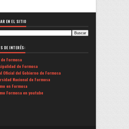
AR EN EL SITIO
OS DE INTERÉS:
 de Formosa
cipalidad de Formosa
l Oficial del Gobierno de Formosa
ersidad Nacional de Formosa
smo en Formosa
smo Formosa en youtube