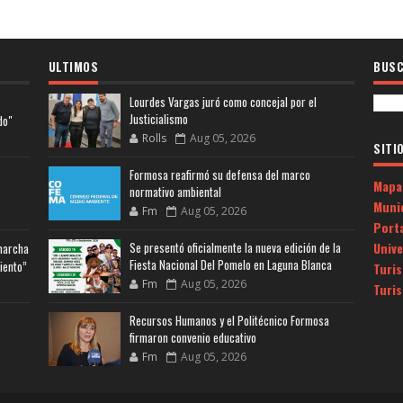
ULTIMOS
BUSC
Lourdes Vargas juró como concejal por el
Justicialismo
do"
Rolls
Aug 05, 2026
SITI
Formosa reafirmó su defensa del marco
Mapa
normativo ambiental
Muni
Fm
Aug 05, 2026
Porta
Univ
Se presentó oficialmente la nueva edición de la
 marcha
Fiesta Nacional Del Pomelo en Laguna Blanca
iento”
Turi
Fm
Aug 05, 2026
Turi
Recursos Humanos y el Politécnico Formosa
firmaron convenio educativo
Fm
Aug 05, 2026