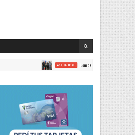
Lourdes Vargas juró como concejal por el Just
ACTUALIDAD