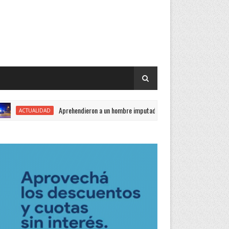
Aprehendieron a un hombre imputado en una causa por robo
LIDAD
G