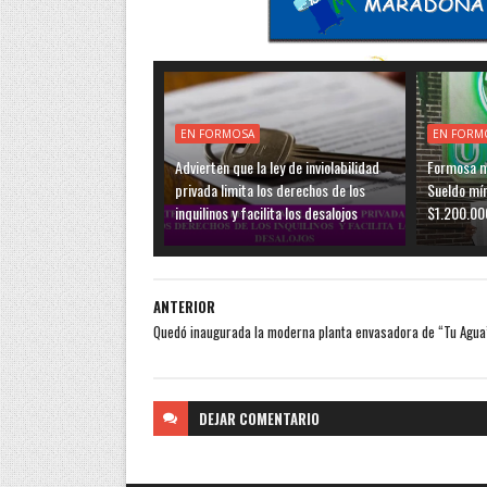
EN FORMOSA
EN FORM
Advierten que la ley de inviolabilidad
Formosa ma
privada limita los derechos de los
Sueldo mí
inquilinos y facilita los desalojos
$1.200.00
ANTERIOR
Quedó inaugurada la moderna planta envasadora de “Tu Agua
DEJAR
COMENTARIO