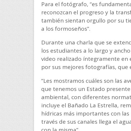
Para el fotógrafo, “es fundament
reconozcan el progreso y la tran
también sientan orgullo por su ti
a los formoseños”.
Durante una charla que se extendi
los estudiantes a lo largo y anch
video realizado íntegramente en e
por sus mejores fotografías, que 
“Les mostramos cuáles son las av
que tenemos un Estado presente 
ambiental, con diferentes normati
incluye el Bañado La Estrella, re
hídricas más importantes con las
través de sus canales llega el ag
con la misma”.