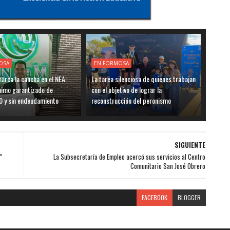
OSA
EN FORMOSA
rca la cancha en el NEA:
La tarea silenciosa de quienes trabajan
nimo garantizado de
con el objetivo de lograr la
0 y sin endeudamiento
reconstrucción del peronismo
SIGUIENTE
”
La Subsecretaría de Empleo acercó sus servicios al Centro
Comunitario San José Obrero
FACEBOOK
BLOGGER