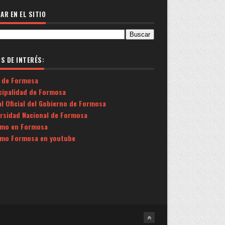
AR EN EL SITIO
OS DE INTERÉS:
 de Formosa
cipalidad de Formosa
l Oficial del Gobierno de Formosa
ersidad Nacional de Formosa
smo en Formosa
smo Formosa en youtube