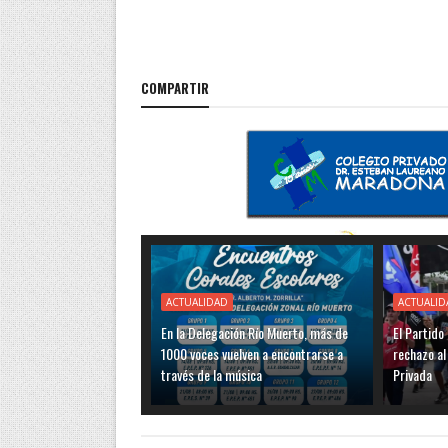
COMPARTIR
ACTUALIDAD
ACTUALID
En la Delegación Río Muerto, más de
El Partido
1000 voces vuelven a encontrarse a
rechazo al
través de la música
Privada