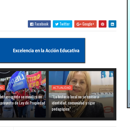
Facebook
Twitter
Google+
AD
ACTUALIDAD
 Intransigente se movilizó en
“La historia local no se censura:
 proyecto de Ley de Propiedad
identidad, comunidad y rigor
pedagógico”