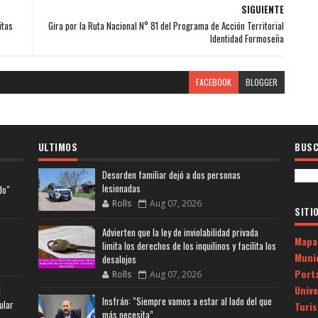
SIGUIENTE
itas
Gira por la Ruta Nacional N° 81 del Programa de Acción Territorial
Identidad Formoseña
FACEBOOK
BLOGGER
ULTIMOS
BUSC
Desorden familiar dejó a dos personas
lesionadas
do"
Rolls
Aug 07, 2026
SITI
Advierten que la ley de inviolabilidad privada
Mapa
limita los derechos de los inquilinos y facilita los
Muni
desalojos
Porta
Rolls
Aug 07, 2026
Univ
l
Insfrán: “Siempre vamos a estar al lado del que
ular
Turi
más necesita”