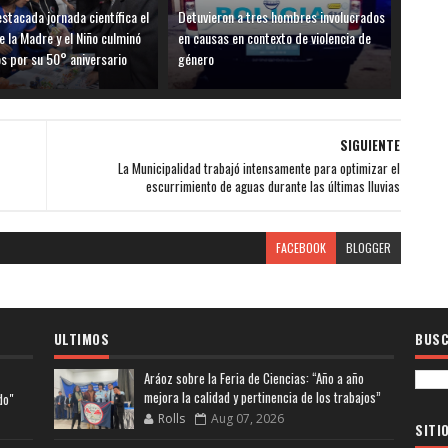
stacada jornada científica el
Detuvieron a tres hombres involucrados
e la Madre y el Niño culminó
en causas en contexto de violencia de
os por su 50° aniversario
género
SIGUIENTE
La Municipalidad trabajó intensamente para optimizar el
escurrimiento de aguas durante las últimas lluvias
FACEBOOK
BLOGGER
ULTIMOS
BUSC
Aráoz sobre la Feria de Ciencias: “Año a año
mejora la calidad y pertinencia de los trabajos”
do"
Rolls
Aug 07, 2026
SITI