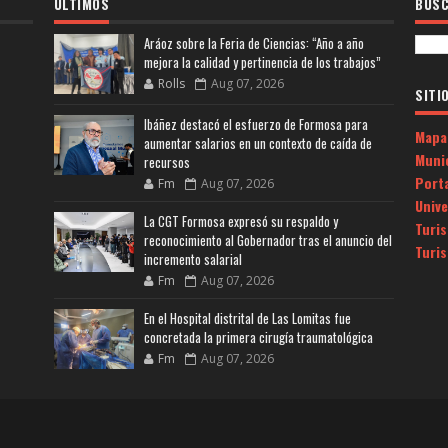
ULTIMOS
BUSC
Aráoz sobre la Feria de Ciencias: “Año a año
mejora la calidad y pertinencia de los trabajos”
Rolls
Aug 07, 2026
SITI
Ibáñez destacó el esfuerzo de Formosa para
Mapa
aumentar salarios en un contexto de caída de
Muni
recursos
Porta
Fm
Aug 07, 2026
Univ
La CGT Formosa expresó su respaldo y
Turi
reconocimiento al Gobernador tras el anuncio del
Turi
incremento salarial
Fm
Aug 07, 2026
En el Hospital distrital de Las Lomitas fue
concretada la primera cirugía traumatológica
Fm
Aug 07, 2026