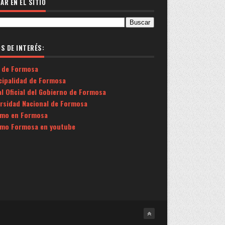
AR EN EL SITIO
OS DE INTERÉS:
 de Formosa
cipalidad de Formosa
l Oficial del Gobierno de Formosa
ersidad Nacional de Formosa
smo en Formosa
smo Formosa en youtube