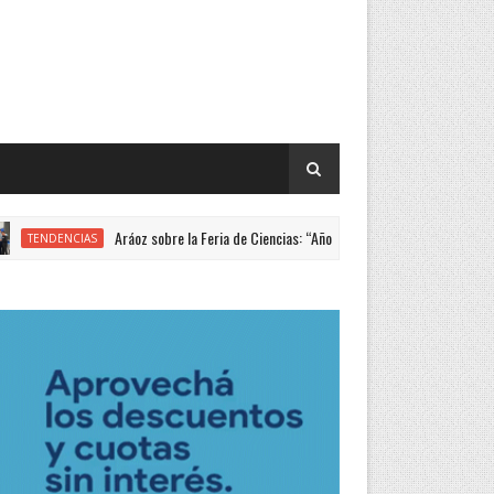
Aráoz sobre la Feria de Ciencias: “Año a año mejora la calidad y pertinencia
DENCIAS