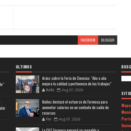
FACEBOOK
BLOGGER
ULTIMOS
BUSC
Aráoz sobre la Feria de Ciencias: “Año a año
mejora la calidad y pertinencia de los trabajos”
do"
Rolls
Aug 07, 2026
SITI
Ibáñez destacó el esfuerzo de Formosa para
l
Mapa
aumentar salarios en un contexto de caída de
ular
Muni
recursos
Porta
Fm
Aug 07, 2026
Univ
La CGT Formosa expresó su respaldo y