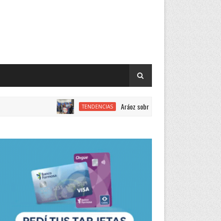
Aráoz sobre la Feria de Ciencias: “Año a año mejora la
TENDENCIAS