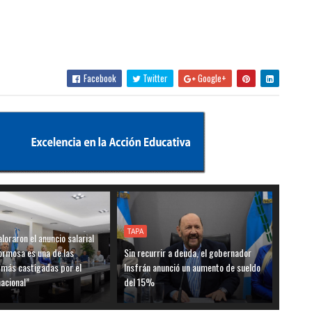
Facebook
Twitter
Google+
TAPA
loraron el anuncio salarial
ormosa es una de las
Sin recurrir a deuda, el gobernador
 más castigadas por el
Insfrán anunció un aumento de sueldo
acional”
del 15%