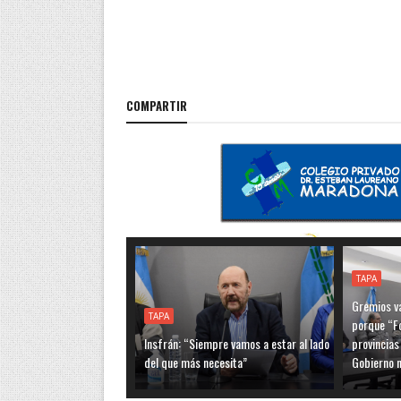
COMPARTIR
TAPA
Gremios va
TAPA
porque “F
Insfrán: “Siempre vamos a estar al lado
provincias
del que más necesita”
Gobierno n