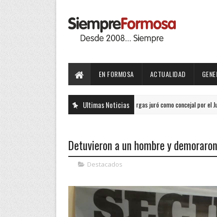
EN FORMOSA
ACTUALIDAD
GENE
Ultimas Noticias
Lourdes Vargas juró como concejal por el Justicialis
ACTUALIDAD
Detuvieron a un hombre y demoraron a
Destacados