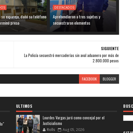
DOS
DESTACADOS
su expareja, dañó su teléfono
Aprehendieron a tres sujetos y
terminó preso
secuestraron elementos
SIGUIENTE
La Policía secuestró mercaderías sin aval aduanero por más de
2.800.000 pesos
FACEBOOK
BLOGGER
ULTIMOS
BUSC
Lourdes Vargas juró como concejal por el
Justicialismo
do"
Rolls
Aug 05, 2026
SITI