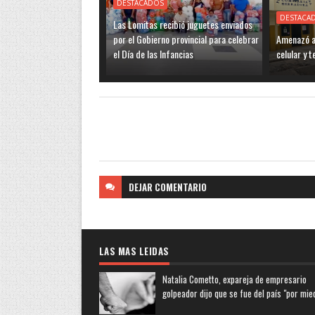
DESTACADOS
DESTACA
Las Lomitas recibió juguetes enviados
por el Gobierno provincial para celebrar
Amenazó a 
el Día de las Infancias
celular y 
DEJAR
COMENTARIO
LAS MAS LEIDAS
Natalia Cometto, expareja de empresario
golpeador dijo que se fue del país "por mie