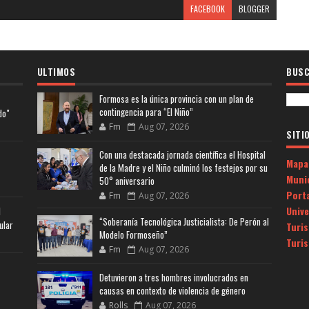
FACEBOOK
BLOGGER
ULTIMOS
BUSC
Formosa es la única provincia con un plan de
contingencia para “El Niño”
do"
Fm
Aug 07, 2026
SITI
Con una destacada jornada científica el Hospital
Mapa
de la Madre y el Niño culminó los festejos por su
Muni
50° aniversario
Porta
Fm
Aug 07, 2026
Univ
l
“Soberanía Tecnológica Justicialista: De Perón al
ular
Turi
Modelo Formoseño”
Turi
Fm
Aug 07, 2026
Detuvieron a tres hombres involucrados en
causas en contexto de violencia de género
Rolls
Aug 07, 2026