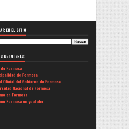
AR EN EL SITIO
OS DE INTERÉS:
 de Formosa
cipalidad de Formosa
l Oficial del Gobierno de Formosa
ersidad Nacional de Formosa
smo en Formosa
smo Formosa en youtube