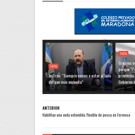
TAPA
Gremios va
TAPA
porque “F
Insfrán: “Siempre vamos a estar al lado
provincias
del que más necesita”
Gobierno n
ANTERIOR
Habilitan una veda extendida flexible de pesca en Formosa