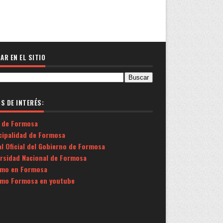
AR EN EL SITIO
OS DE INTERÉS:
 de Formosa
cipalidad de Formosa
l Oficial del Gobierno de Formosa
ersidad Nacional de Formosa
smo en Formosa
smo Formosa en youtube