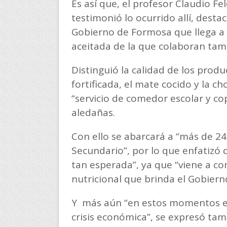
Es así que, el profesor Claudio Fe
testimonió lo ocurrido allí, dest
Gobierno de Formosa que llega a t
aceitada de la que colaboran tamb
Distinguió la calidad de los produ
fortificada, el mate cocido y la c
“servicio de comedor escolar y cop
aledañas.
Con ello se abarcará a “más de 240
Secundario”, por lo que enfatizó q
tan esperada”, ya que “viene a co
nutricional que brinda el Gobier
Y más aún “en estos momentos en
crisis económica”, se expresó ta