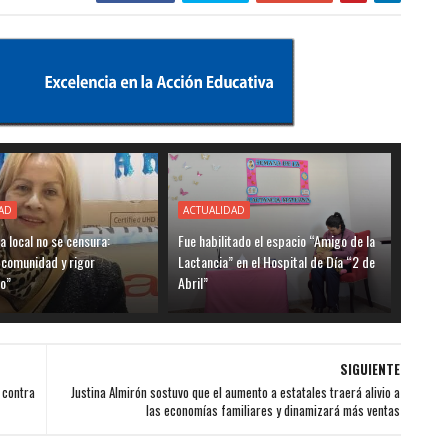
AD
ACTUALIDAD
ia local no se censura:
Fue habilitado el espacio “Amigo de la
 comunidad y rigor
Lactancia” en el Hospital de Día “2 de
o”
Abril”
SIGUIENTE
 contra
Justina Almirón sostuvo que el aumento a estatales traerá alivio a
las economías familiares y dinamizará más ventas