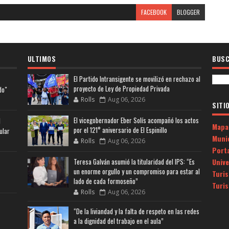
FACEBOOK
BLOGGER
ULTIMOS
BUSC
El Partido Intransigente se movilizó en rechazo al
proyecto de Ley de Propiedad Privada
do"
Rolls
Aug 06, 2026
SITI
El vicegobernador Eber Solís acompañó los actos
l
Mapa
por el 121° aniversario de El Espinillo
ular
Muni
Rolls
Aug 06, 2026
Porta
Univ
Teresa Galván asumió la titularidad del IPS: “Es
un enorme orgullo y un compromiso para estar al
Turi
lado de cada formoseño”
Turi
Rolls
Aug 06, 2026
“De la liviandad y la falta de respeto en las redes
a la dignidad del trabajo en el aula”