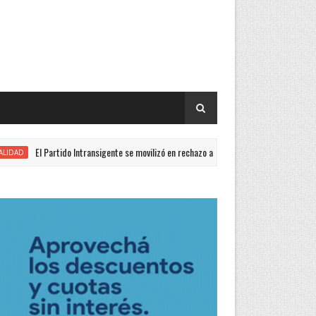
l Partido Intransigente se movilizó en rechazo al proyecto de Ley de Propiedad Privad