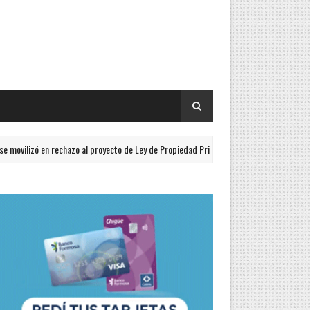
izó en rechazo al proyecto de Ley de Propiedad Privada
El vicego
TAPA