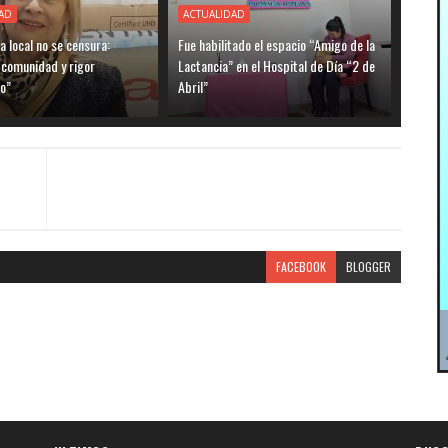
AD
ACTUALIDAD
ia local no se censura:
Fue habilitado el espacio “Amigo de la
 comunidad y rigor
Lactancia” en el Hospital de Día “2 de
o”
Abril”
FACEBOOK
BLOGGER