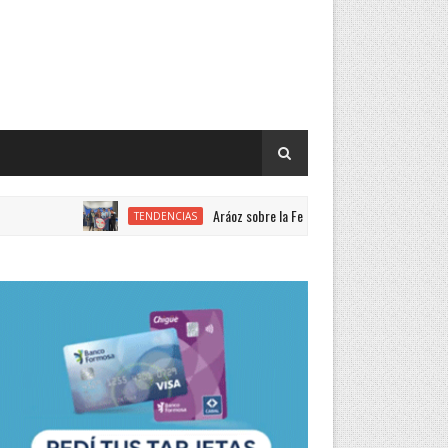
Aráoz sobre la Feria de Ciencias: “Año a año mejora la cali
TENDENCIAS