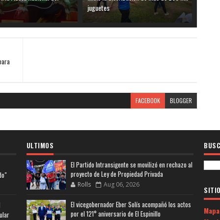
juguetes
para
FACEBOOK
BLOGGER
ULTIMOS
BUSC
El Partido Intransigente se movilizó en rechazo al
proyecto de Ley de Propiedad Privada
do"
Rolls
Aug 06, 2026
SITI
El vicegobernador Eber Solís acompañó los actos
l
Mapa
por el 121° aniversario de El Espinillo
ular