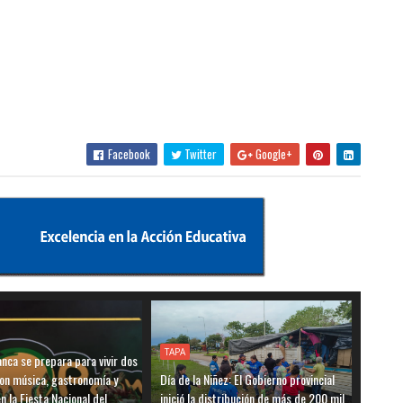
Facebook
Twitter
Google+
TAPA
nca se prepara para vivir dos
on música, gastronomía y
Día de la Niñez: El Gobierno provincial
n la Fiesta Nacional del
inició la distribución de más de 200 mil