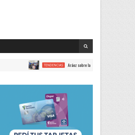
Aráoz sobre la Feria de Ciencias: “Año a año mejora la
TENDENCIAS