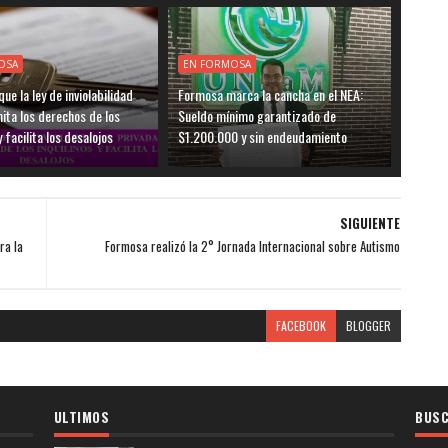
OSA
EN FORMOSA
ue la ley de inviolabilidad
Formosa marca la cancha en el NEA:
mita los derechos de los
Sueldo mínimo garantizado de
y facilita los desalojos
$1.200.000 y sin endeudamiento
SIGUIENTE
ra la
Formosa realizó la 2° Jornada Internacional sobre Autismo
FACEBOOK
BLOGGER
ULTIMOS
BUSC