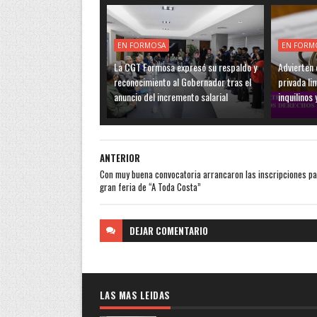
EN FORMOSA
EN FORM
La CGT Formosa expresó su respaldo y
Advierten q
reconocimiento al Gobernador tras el
privada li
anuncio del incremento salarial
inquilinos 
ANTERIOR
Con muy buena convocatoria arrancaron las inscripciones pa
gran feria de “A Toda Costa”
DEJAR
COMENTARIO
LAS MAS LEIDAS