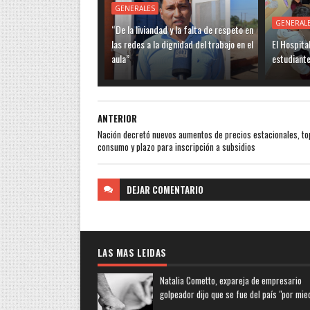
GENERALES
GENERAL
“De la liviandad y la falta de respeto en
las redes a la dignidad del trabajo en el
El Hospita
aula”
estudiante
ANTERIOR
Nación decretó nuevos aumentos de precios estacionales, to
consumo y plazo para inscripción a subsidios
DEJAR
COMENTARIO
LAS MAS LEIDAS
Natalia Cometto, expareja de empresario
golpeador dijo que se fue del país "por mie