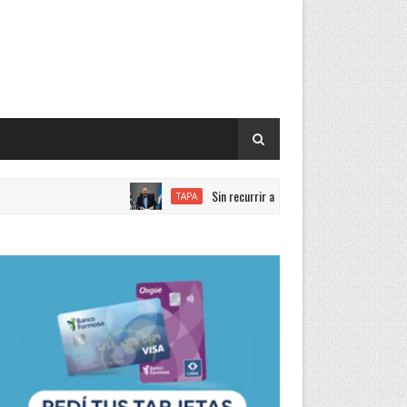
Sin recurrir a deuda, el gobernador Insfrán anunci
TAPA