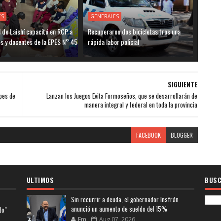
ES
GENERALES
l de Laishí capacitó en RCP a
Recuperaron dos bicicletas tras una
s y docentes de la EPES N° 45
rápida labor policial
SIGUIENTE
pes de
Lanzan los Juegos Evita Formoseños, que se desarrollarán de
manera integral y federal en toda la provincia
FACEBOOK
BLOGGER
ULTIMOS
BUSC
Sin recurrir a deuda, el gobernador Insfrán
anunció un aumento de sueldo del 15%
do"
Fm
Aug 07, 2026