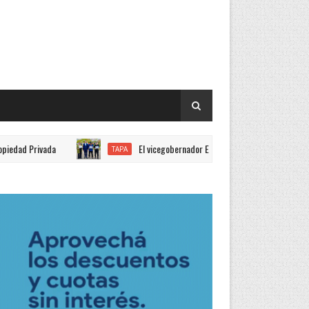
ada
El vicegobernador Eber Solís acompañó los actos por el 121° 
TAPA