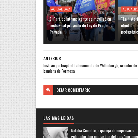
ACTUALIDAD
ACTUALID
El Partido Intransigente se movilizó en
“La histor
rechazo al proyecto de Ley de Propiedad
identidad,
Privada
pedagógic
ANTERIOR
Insfrán participó el fallecimiento de Willimburgh, creador de 
bandera de Formosa
DEJAR
COMENTARIO
LAS MAS LEIDAS
Natalia Cometto, expareja de empresario
golpeador dijo que se fue del país "por mie