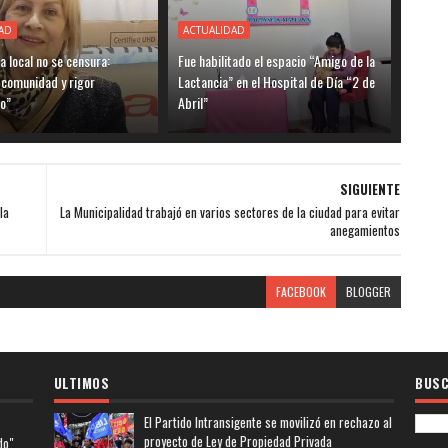
AD
ACTUALIDAD
ia local no se censura:
Fue habilitado el espacio “Amigo de la
 comunidad y rigor
Lactancia” en el Hospital de Día “2 de
o”
Abril”
SIGUIENTE
la
La Municipalidad trabajó en varios sectores de la ciudad para evitar
anegamientos
FACEBOOK
BLOGGER
ULTIMOS
BUSC
El Partido Intransigente se movilizó en rechazo al
proyecto de Ley de Propiedad Privada
do"