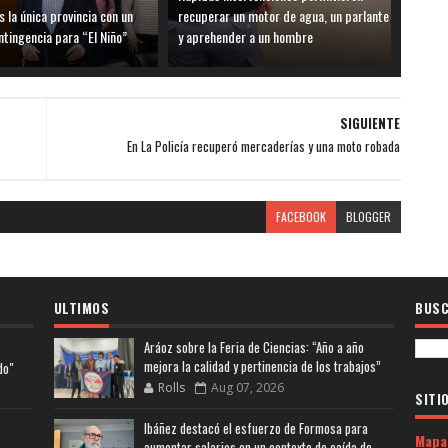
 la única provincia con un
recuperar un motor de agua, un parlante
ntingencia para “El Niño”
y aprehender a un hombre
SIGUIENTE
En La Policía recuperó mercaderías y una moto robada
FACEBOOK
BLOGGER
ULTIMOS
BUSC
Aráoz sobre la Feria de Ciencias: “Año a año
mejora la calidad y pertinencia de los trabajos”
do"
Rolls
Aug 07, 2026
SITI
Ibáñez destacó el esfuerzo de Formosa para
Mapa
aumentar salarios en un contexto de caída de