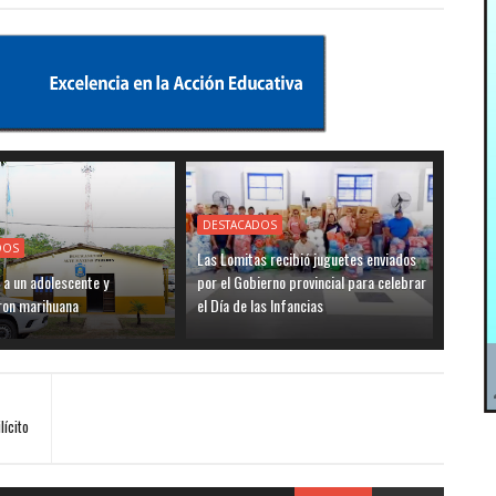
DESTACADOS
DOS
Las Lomitas recibió juguetes enviados
 a un adolescente y
por el Gobierno provincial para celebrar
ron marihuana
el Día de las Infancias
lícito