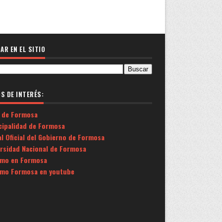
AR EN EL SITIO
OS DE INTERÉS:
 de Formosa
cipalidad de Formosa
l Oficial del Gobierno de Formosa
ersidad Nacional de Formosa
smo en Formosa
smo Formosa en youtube