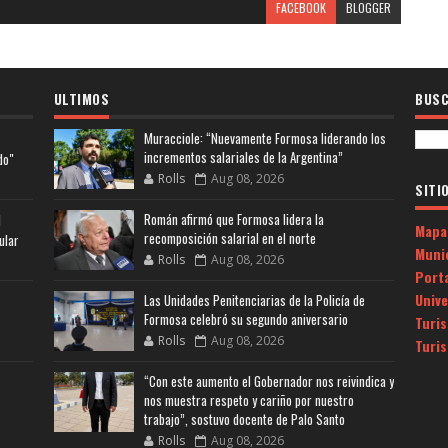
FACEBOOK
BLOGGER
ULTIMOS
BUSC
Muracciole: “Nuevamente Formosa liderando los
incrementos salariales de la Argentina”
do"
Rolls
Aug 08, 2026
SITI
Román afirmó que Formosa lidera la
l
Mapa
recomposición salarial en el norte
ular
Muni
Rolls
Aug 08, 2026
Porta
Univ
Las Unidades Penitenciarias de la Policía de
Formosa celebró su segundo aniversario
Turi
Rolls
Aug 08, 2026
Turi
“Con este aumento el Gobernador nos reivindica y
nos muestra respeto y cariño por nuestro
trabajo”, sostuvo docente de Palo Santo
Rolls
Aug 08, 2026