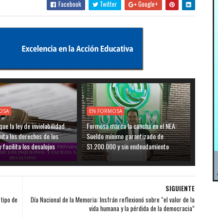
Facebook
Twitter
Google+
OSA
EN FORMOSA
ue la ley de inviolabilidad
Formosa marca la cancha en el NEA:
mita los derechos de los
Sueldo mínimo garantizado de
y facilita los desalojos
$1.200.000 y sin endeudamiento
SIGUIENTE
 tipo de
Día Nacional de la Memoria: Insfrán reflexionó sobre “el valor de la
vida humana y la pérdida de la democracia”