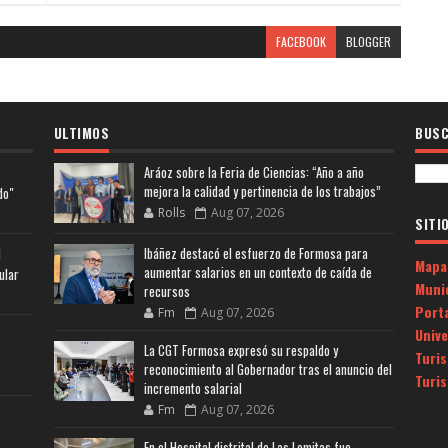
FACEBOOK
BLOGGER
ULTIMOS
BUSC
Aráoz sobre la Feria de Ciencias: “Año a año
mejora la calidad y pertinencia de los trabajos”
do"
Rolls
Aug 07, 2026
SITI
Ibáñez destacó el esfuerzo de Formosa para
l
Mapa
aumentar salarios en un contexto de caída de
ular
Muni
recursos
Porta
Fm
Aug 07, 2026
Univ
La CGT Formosa expresó su respaldo y
Turi
reconocimiento al Gobernador tras el anuncio del
Turi
incremento salarial
Fm
Aug 07, 2026
En el Hospital distrital de Las Lomitas fue