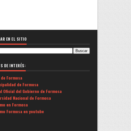
AR EN EL SITIO
OS DE INTERÉS:
 de Formosa
cipalidad de Formosa
l Oficial del Gobierno de Formosa
ersidad Nacional de Formosa
smo en Formosa
smo Formosa en youtube