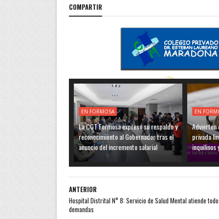
COMPARTIR
EN FORMOSA
EN FORM
La CGT Formosa expresó su respaldo y
Advierten q
reconocimiento al Gobernador tras el
privada li
anuncio del incremento salarial
inquilinos 
ANTERIOR
Hospital Distrital N° 8: Servicio de Salud Mental atiende todo
demandas