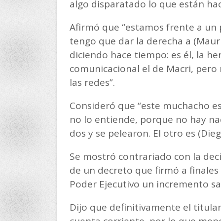
algo disparatado lo que están ha
Afirmó que “estamos frente a un 
tengo que dar la derecha a (Maur
diciendo hace tiempo: es él, la he
comunicacional el de Macri, per
las redes”.
Consideró que “este muchacho es 
no lo entiende, porque no hay nad
dos y se pelearon. El otro es (Die
Se mostró contrariado con la dec
de un decreto que firmó a finales
Poder Ejecutivo un incremento sal
Dijo que definitivamente el titula
cuenta corriente, por lo que meno