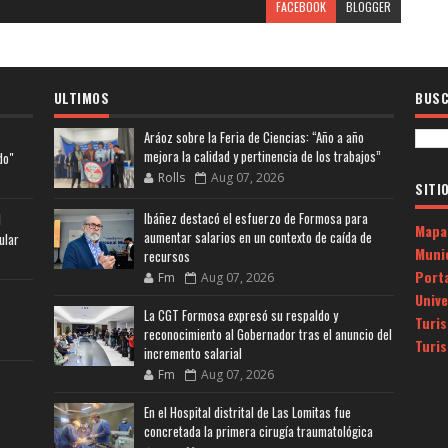
FACEBOOK
BLOGGER
ULTIMOS
BUSC
Aráoz sobre la Feria de Ciencias: “Año a año
mejora la calidad y pertinencia de los trabajos”
do"
Rolls
Aug 07, 2026
SITI
Ibáñez destacó el esfuerzo de Formosa para
l
Mapa
aumentar salarios en un contexto de caída de
ular
Muni
recursos
Porta
Fm
Aug 07, 2026
Univ
La CGT Formosa expresó su respaldo y
Turi
reconocimiento al Gobernador tras el anuncio del
Turi
incremento salarial
Fm
Aug 07, 2026
En el Hospital distrital de Las Lomitas fue
concretada la primera cirugía traumatológica