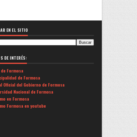
AR EN EL SITIO
OS DE INTERÉS:
 de Formosa
cipalidad de Formosa
l Oficial del Gobierno de Formosa
ersidad Nacional de Formosa
smo en Formosa
smo Formosa en youtube