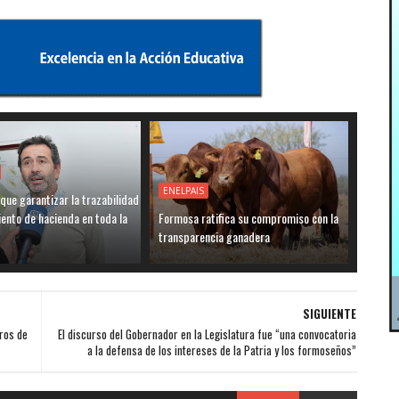
ENELPAIS
ue garantizar la trazabilidad
ento de hacienda en toda la
Formosa ratifica su compromiso con la
transparencia ganadera
SIGUIENTE
tros de
El discurso del Gobernador en la Legislatura fue “una convocatoria
a la defensa de los intereses de la Patria y los formoseños”