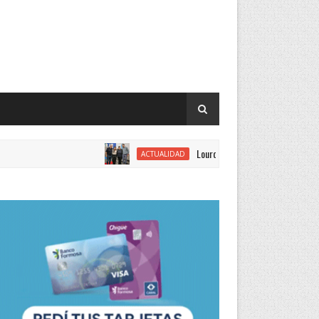
Lourdes Vargas juró como concejal por el 
ACTUALIDAD