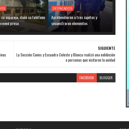
DOS
DESTACADOS
su expareja, dañó su teléfono
Aprehendieron a tres sujetos y
terminó preso
secuestraron elementos
SIGUIENTE
ivas
La Sección Canes y Escuadra Celeste y Blanca realizó una exhibición
a personas que visitaron la unidad
FACEBOOK
BLOGGER