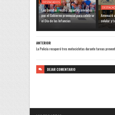
DESTACADOS
DESTACA
Las Lomitas recibió juguetes enviados
por el Gobierno provincial para celebrar
Amenazó a 
el Día de las Infancias
celular y 
ANTERIOR
La Policía recuperó tres motocicletas durante tareas prevent
DEJAR
COMENTARIO