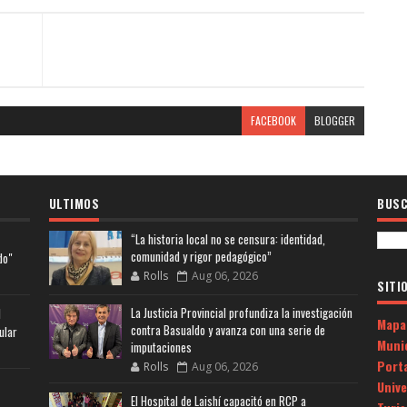
FACEBOOK
BLOGGER
ULTIMOS
BUSC
“La historia local no se censura: identidad,
comunidad y rigor pedagógico”
do"
Rolls
Aug 06, 2026
SITI
La Justicia Provincial profundiza la investigación
l
Mapa
contra Basualdo y avanza con una serie de
ular
Muni
imputaciones
Porta
Rolls
Aug 06, 2026
Univ
El Hospital de Laishí capacitó en RCP a