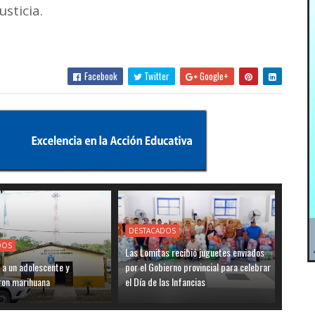
usticia.
Facebook
Twitter
Google+
DESTACADOS
DOS
Las Lomitas recibió juguetes enviados
 a un adolescente y
por el Gobierno provincial para celebrar
ron marihuana
el Día de las Infancias