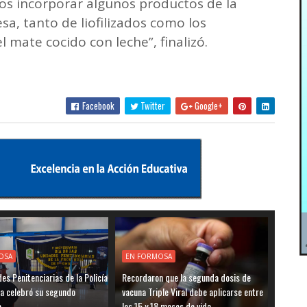
s incorporar algunos productos de la
sa, tanto de liofilizados como los
 mate cocido con leche”, finalizó.
Facebook
Twitter
Google+
OSA
EN FORMOSA
es Penitenciarias de la Policía
Recordaron que la segunda dosis de
a celebró su segundo
vacuna Triple Viral debe aplicarse entre
o
los 15 y 18 meses de vida