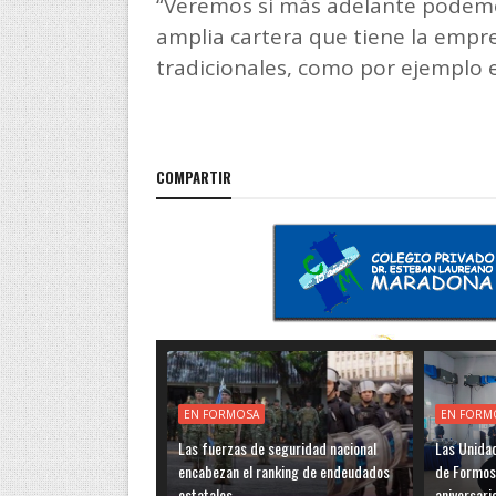
“Veremos si más adelante podemo
amplia cartera que tiene la empre
tradicionales, como por ejemplo el
COMPARTIR
EN FORMOSA
EN FORM
Las fuerzas de seguridad nacional
Las Unidad
encabezan el ranking de endeudados
de Formos
estatales
aniversari