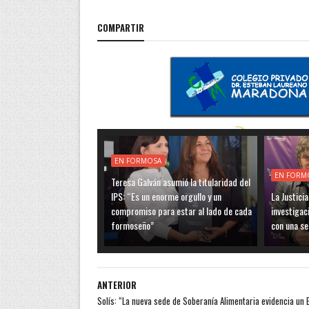
COMPARTIR
EN FORMOSA
EN FORM
Teresa Galván asumió la titularidad del
IPS: “Es un enorme orgullo y un
La Justici
compromiso para estar al lado de cada
investigac
formoseño”
con una se
ANTERIOR
Solís: “La nueva sede de Soberanía Alimentaria evidencia un 