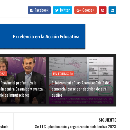
Facebook
Twitter
Google+
OSA
EN FORMOSA
a Provincial profundiza la
El loteamiento "Los Aromitos" dejó de
ión contra Basualdo y avanza
comercializarse por decisión de sus
rie de imputaciones
dueños
SIGUIENTE
Estado
Se.T.I.C.: planificación y organización ciclo lectivo 2023