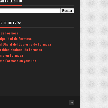
AR EN EL SITIO
OS DE INTERÉS:
 de Formosa
cipalidad de Formosa
l Oficial del Gobierno de Formosa
ersidad Nacional de Formosa
smo en Formosa
smo Formosa en youtube