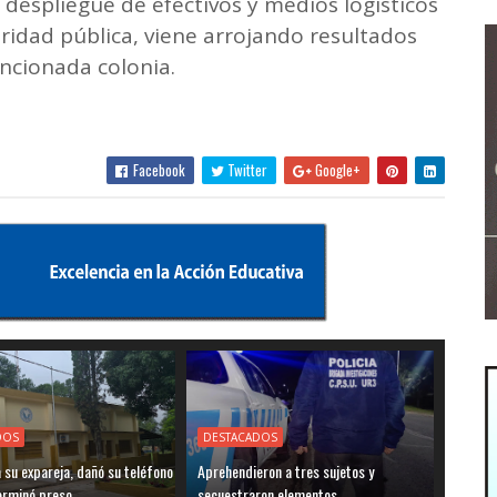
el despliegue de efectivos y medios logísticos
ridad pública, viene arrojando resultados
encionada colonia.
Facebook
Twitter
Google+
DOS
DESTACADOS
su expareja, dañó su teléfono
Aprehendieron a tres sujetos y
terminó preso
secuestraron elementos