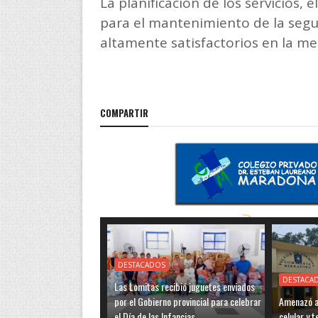
La planificación de los servicios, 
para el mantenimiento de la segu
altamente satisfactorios en la m
COMPARTIR
DESTACADOS
DESTACA
Las Lomitas recibió juguetes enviados
por el Gobierno provincial para celebrar
Amenazó a 
el Día de las Infancias
celular y 