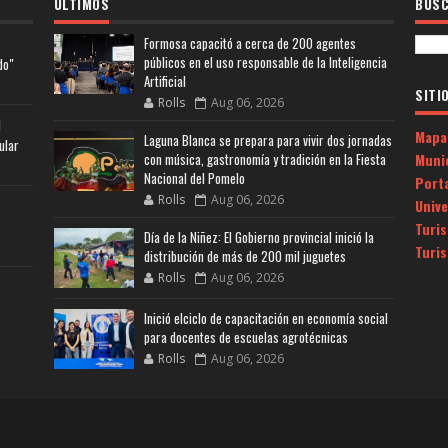
ULTIMOS
BUSC
Formosa capacitó a cerca de 200 agentes
públicos en el uso responsable de la Inteligencia
do"
Artificial
SITI
Rolls
Aug 06, 2026
l
Mapa
Laguna Blanca se prepara para vivir dos jornadas
ular
Muni
con música, gastronomía y tradición en la Fiesta
Nacional del Pomelo
Porta
Rolls
Aug 06, 2026
Univ
Turi
Día de la Niñez: El Gobierno provincial inició la
Turi
distribución de más de 200 mil juguetes
Rolls
Aug 06, 2026
Inició elciclo de capacitación en economía social
para docentes de escuelas agrotécnicas
Rolls
Aug 06, 2026