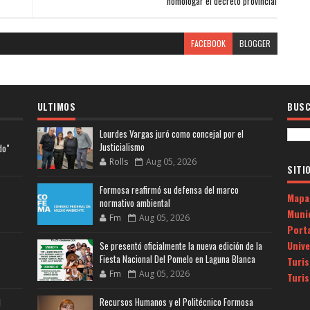
homologar el decreto provincial
FACEBOOK
BLOGGER
ULTIMOS
BUSC
Lourdes Vargas juró como concejal por el
Justicialismo
do"
Rolls
Aug 05, 2026
SITI
Formosa reafirmó su defensa del marco
Mapa
normativo ambiental
Muni
Fm
Aug 05, 2026
Porta
Univ
Se presentó oficialmente la nueva edición de la
Fiesta Nacional Del Pomelo en Laguna Blanca
Turi
Fm
Aug 05, 2026
Turi
Recursos Humanos y el Politécnico Formosa
l