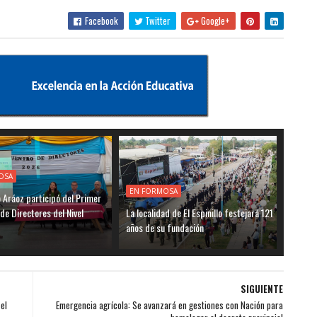
Facebook
Twitter
Google+
OSA
EN FORMOSA
o Aráoz participó del Primer
de Directores del Nivel
La localidad de El Espinillo festejará 121
años de su fundación
SIGUIENTE
el
Emergencia agrícola: Se avanzará en gestiones con Nación para