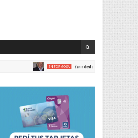
Zanin destacó que el aumento salarial fortalece el co
EN FORMOSA