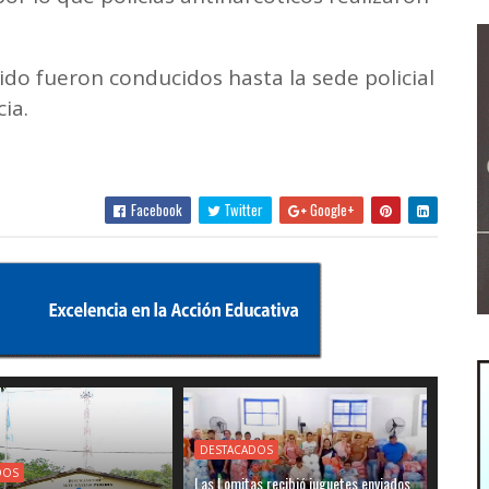
ido fueron conducidos hasta la sede policial
ia.
Facebook
Twitter
Google+
DESTACADOS
DOS
Las Lomitas recibió juguetes enviados