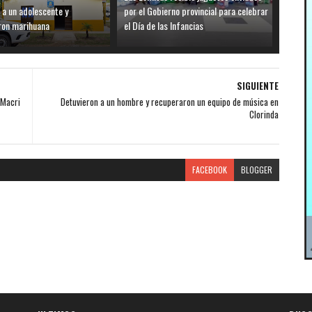
 a un adolescente y
por el Gobierno provincial para celebrar
ron marihuana
el Día de las Infancias
SIGUIENTE
 Macri
Detuvieron a un hombre y recuperaron un equipo de música en
Clorinda
FACEBOOK
BLOGGER