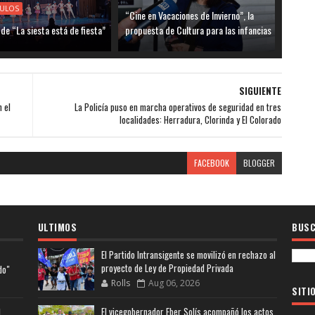
CULOS
“Cine en Vacaciones de Invierno”, la
 de “La siesta está de fiesta”
propuesta de Cultura para las infancias
SIGUIENTE
 el
La Policía puso en marcha operativos de seguridad en tres
localidades: Herradura, Clorinda y El Colorado
FACEBOOK
BLOGGER
ULTIMOS
BUSC
El Partido Intransigente se movilizó en rechazo al
proyecto de Ley de Propiedad Privada
do"
Rolls
Aug 06, 2026
SITI
El vicegobernador Eber Solís acompañó los actos
l