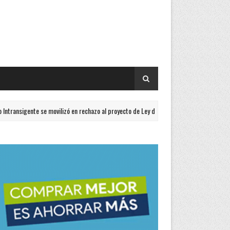
igente se movilizó en rechazo al proyecto de Ley de Propiedad Privada
T